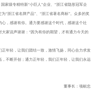
国家级专精特新“小巨人”企业、
“浙江省隐形冠军企
定为“浙江省名牌产品”、“浙江省著名商标”。众多的奖
的心，感谢有你。通力要感谢这个时代，感谢这个社
对大家说声谢谢：“因为有你的期望，才有通力今天的
们正年轻，让我们团结一致，激情飞扬，同心合力求发
拓，不断开创；通力正年轻，我们正年轻，让我们永远
董事长：项献忠