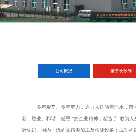
公司概况
董事长致辞
多年艰辛、多年努力，通力人挥洒着汗水，谱
新、敬业、和谐、感恩 ”的企业精神，塑造了“敢为
际先进、国内一流的高精尖加工及检测设备；成功