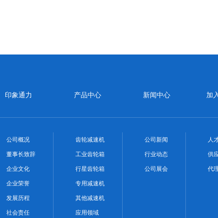
印象通力
产品中心
新闻中心
加
公司概况
齿轮减速机
公司新闻
人
董事长致辞
工业齿轮箱
行业动态
供
企业文化
行星齿轮箱
公司展会
代
企业荣誉
专用减速机
发展历程
其他减速机
社会责任
应用领域